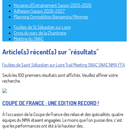
Horaires d'Entraînement Saison 2025-2026
Adhésion Saison 2026-2027
Planning Compétition Benjamins/Minimes
Foulées de St Sébastien sur Loire
Cross du parc de la Chantrerie
Meeting du SNAC
Article(s) récent(s) sur "résultats"
Foulées de Saint Sébastien sur Loire
Trail
Meeting SNAC
SNAC
NMA
FFA
Seuls les 100 premiers résultats sont affichés. Veuillez affiner votre
recherche.
COUPE DE FRANCE : UNE EDITION RECORD !
À l’occasion de la Coupe de France des relais et des spécialités, quatre
équipes du NMA étaient engagées. Le moins que l’on puisse dire, c’est
que les performances ont été à la hauteur des...