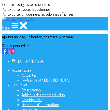
Exporter les lignes sélectionnées
Exporter toutes les colonnes
Exporter uniquement les colonnes affichées
Menu
Ajoutez un logo, un bouton, des réseaux sociaux
Cliquez pour éditer
Actualités
▴
▾
Actualités
Foulées de ST SEBASTIEN/LOIRE
Le club
▴
▾
Présentation
Tableaux des records du club
Les dirigeants
Demande d'informations
Infos licenciés
▴
▾