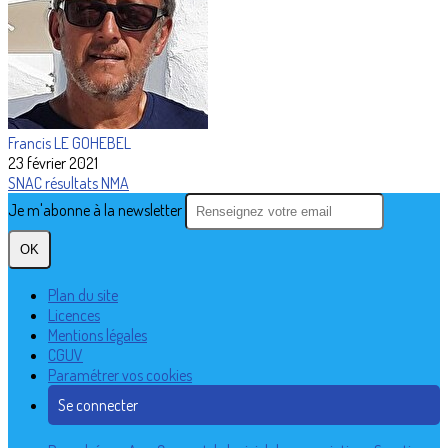
Francis LE GOHEBEL
23 février 2021
SNAC
résultats
NMA
Je m'abonne à la newsletter
OK
Plan du site
Licences
Mentions légales
CGUV
Paramétrer vos cookies
Se connecter