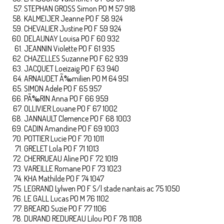
STEPHAN GROSS Simon PO M 57 918
KALMEIJER Jeanne PO F 58 924
CHEVALIER Justine PO F 59 924
DELAUNAY Louisa PO F 60 932
JEANNIN Violette PO F 61 935
CHAZELLES Suzanne PO F 62 939
JACQUET Loeizaig PO F 63 940
ARNAUDET Ã‰milien PO M 64 951
SIMON Adele PO F 65 957
PÃ‰RIN Anna PO F 66 959
OLLIVIER Louane PO F 67 1002
JANNAULT Clemence PO F 68 1003
CADIN Amandine PO F 69 1003
POTTIER Lucie PO F 70 1011
GRELET Lola PO F 71 1013
CHERRUEAU Aline PO F 72 1019
VAREILLE Romane PO F 73 1023
KHA Mathilde PO F 74 1047
LEGRAND Lylwen PO F S/l stade nantais ac 75 1050
LE GALL Lucas PO M 76 1102
BREARD Suzie PO F 77 1106
DURAND REDUREAU Lilou PO F 78 1108