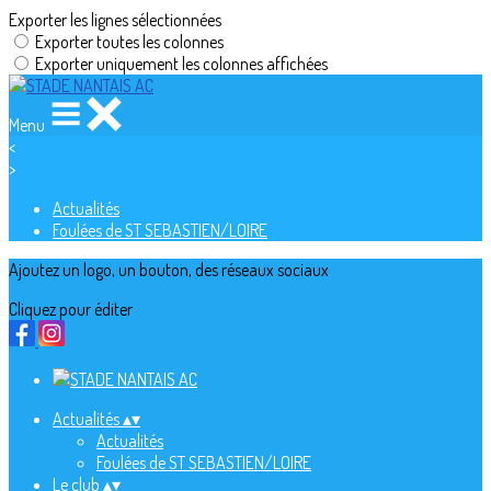
Exporter les lignes sélectionnées
Exporter toutes les colonnes
Exporter uniquement les colonnes affichées
Menu
<
>
Actualités
Foulées de ST SEBASTIEN/LOIRE
Ajoutez un logo, un bouton, des réseaux sociaux
Cliquez pour éditer
Actualités
▴
▾
Actualités
Foulées de ST SEBASTIEN/LOIRE
Le club
▴
▾