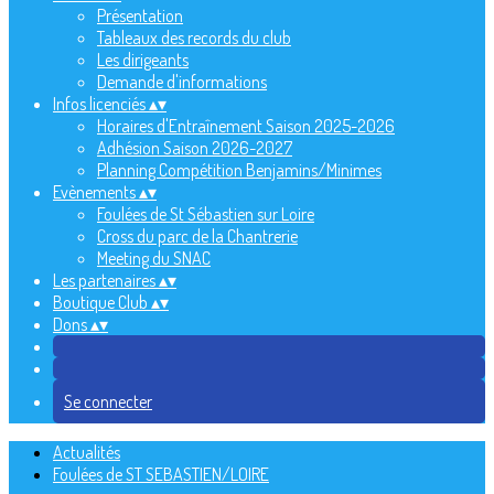
Présentation
Tableaux des records du club
Les dirigeants
Demande d'informations
Infos licenciés
▴
▾
Horaires d'Entraînement Saison 2025-2026
Adhésion Saison 2026-2027
Planning Compétition Benjamins/Minimes
Evènements
▴
▾
Foulées de St Sébastien sur Loire
Cross du parc de la Chantrerie
Meeting du SNAC
Les partenaires
▴
▾
Boutique Club
▴
▾
Dons
▴
▾
Se connecter
Actualités
Foulées de ST SEBASTIEN/LOIRE