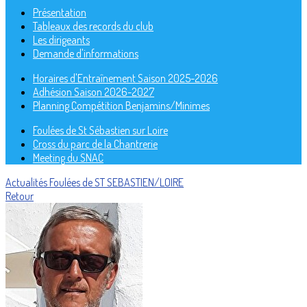
Présentation
Tableaux des records du club
Les dirigeants
Demande d'informations
Horaires d'Entraînement Saison 2025-2026
Adhésion Saison 2026-2027
Planning Compétition Benjamins/Minimes
Foulées de St Sébastien sur Loire
Cross du parc de la Chantrerie
Meeting du SNAC
Actualités
Foulées de ST SEBASTIEN/LOIRE
Retour