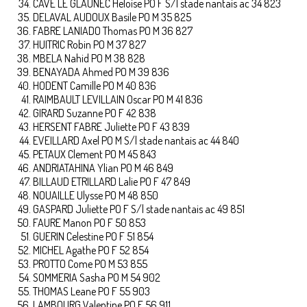
CAVE LE GLAUNEC Heloise PO F S/l stade nantais ac 34 823
DELAVAL AUDOUX Basile PO M 35 825
FABRE LANIADO Thomas PO M 36 827
HUITRIC Robin PO M 37 827
MBELA Nahid PO M 38 828
BENAYADA Ahmed PO M 39 836
HODENT Camille PO M 40 836
RAIMBAULT LEVILLAIN Oscar PO M 41 836
GIRARD Suzanne PO F 42 838
HERSENT FABRE Juliette PO F 43 839
EVEILLARD Axel PO M S/l stade nantais ac 44 840
PETAUX Clement PO M 45 843
ANDRIATAHINA Ylian PO M 46 849
BILLAUD ETRILLARD Lalie PO F 47 849
NOUAILLE Ulysse PO M 48 850
GASPARD Juliette PO F S/l stade nantais ac 49 851
FAURE Manon PO F 50 853
GUERIN Celestine PO F 51 854
MICHEL Agathe PO F 52 854
PROTTO Come PO M 53 855
SOMMERIA Sasha PO M 54 902
THOMAS Leane PO F 55 903
LAMBOURG Valentine PO F 56 911