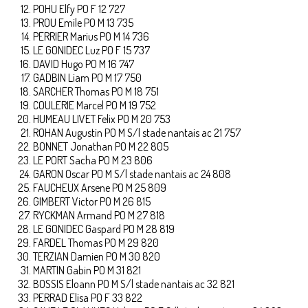
POHU Elfy PO F 12 727
PROU Emile PO M 13 735
PERRIER Marius PO M 14 736
LE GONIDEC Luz PO F 15 737
DAVID Hugo PO M 16 747
GADBIN Liam PO M 17 750
SARCHER Thomas PO M 18 751
COULERIE Marcel PO M 19 752
HUMEAU LIVET Felix PO M 20 753
ROHAN Augustin PO M S/l stade nantais ac 21 757
BONNET Jonathan PO M 22 805
LE PORT Sacha PO M 23 806
GARON Oscar PO M S/l stade nantais ac 24 808
FAUCHEUX Arsene PO M 25 809
GIMBERT Victor PO M 26 815
RYCKMAN Armand PO M 27 818
LE GONIDEC Gaspard PO M 28 819
FARDEL Thomas PO M 29 820
TERZIAN Damien PO M 30 820
MARTIN Gabin PO M 31 821
BOSSIS Eloann PO M S/l stade nantais ac 32 821
PERRAD Elisa PO F 33 822