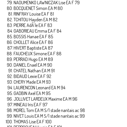
NAOUMENKO LAWNICZAK Lise EA F 79
BOCQUENET Simon EA M 80
RINFRAY Louise EA F 81
TCHITOU Hayden EA M 82
PIERRE AdÃ¨le EA F 83
GABORIEAU Emma EA F 84
BOSSIS Hanae EA F 85
CHOLLET Alice EA F 86
HIVERT Baptiste EA 87
FAUCHEUX Simone EA F 88
PERRAD Hugo EA M 89
DANIEL Enael EA M 90
CHATEL Nathan EA M 91
BIDAUD Lexie EA F 92
CHERY Made EA M 93
LAURENCON Leonard EA M 94
GADBIN Axel EA M 95
JOLLIVET LARDEUX Maxime EA M 96
MINEAU Iris EA F 97
MOREL Tom EA M S/l stade nantais ac 98
NIVET Louis EA M S/l stade nantais ac 99
THOMAS Lise EA F 100