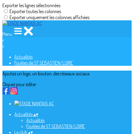
Exporter les lignes sélectionnées
Exporter toutes les colonnes
Exporter uniquement les colonnes affichées
Menu
<
>
Actualités
Foulées de ST SEBASTIEN/LOIRE
Ajoutez un logo, un bouton, des réseaux sociaux
Cliquez pour éditer
Actualités
▴
▾
Actualités
Foulées de ST SEBASTIEN/LOIRE
Le club
▴
▾