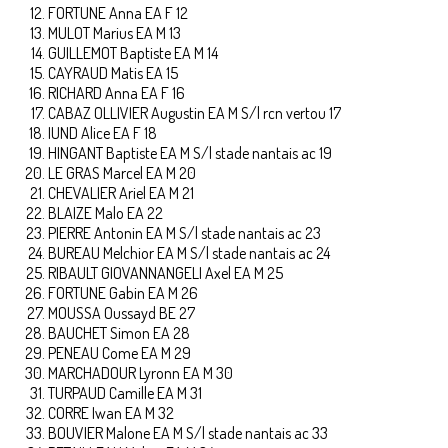
FORTUNE Anna EA F 12
MULOT Marius EA M 13
GUILLEMOT Baptiste EA M 14
CAYRAUD Matis EA 15
RICHARD Anna EA F 16
CABAZ OLLIVIER Augustin EA M S/l rcn vertou 17
IUND Alice EA F 18
HINGANT Baptiste EA M S/l stade nantais ac 19
LE GRAS Marcel EA M 20
CHEVALIER Ariel EA M 21
BLAIZE Malo EA 22
PIERRE Antonin EA M S/l stade nantais ac 23
BUREAU Melchior EA M S/l stade nantais ac 24
RIBAULT GIOVANNANGELI Axel EA M 25
FORTUNE Gabin EA M 26
MOUSSA Oussayd BE 27
BAUCHET Simon EA 28
PENEAU Come EA M 29
MARCHADOUR Lyronn EA M 30
TURPAUD Camille EA M 31
CORRE Iwan EA M 32
BOUVIER Malone EA M S/l stade nantais ac 33