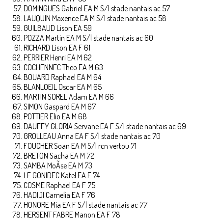
DOMINGUES Gabriel EA M S/l stade nantais ac 57
LAUQUIN Maxence EA M S/l stade nantais ac 58
GUILBAUD Lison EA 59
POZZA Martin EA M S/l stade nantais ac 60
RICHARD Lison EA F 61
PERRIER Henri EA M 62
COCHENNEC Theo EA M 63
BOUARD Raphael EA M 64
BLANLOEIL Oscar EA M 65
MARTIN SOREL Adam EA M 66
SIMON Gaspard EA M 67
POTTIER Elio EA M 68
DAUFFY GLORIA Servane EA F S/l stade nantais ac 69
GROLLEAU Anna EA F S/l stade nantais ac 70
FOUCHER Soan EA M S/l rcn vertou 71
BRETON Sacha EA M 72
SAMBA MoÃ¯se EA M 73
LE GONIDEC Katel EA F 74
COSME Raphael EA F 75
HADIJI Camelia EA F 76
HONORE Mia EA F S/l stade nantais ac 77
HERSENT FABRE Manon EA F 78