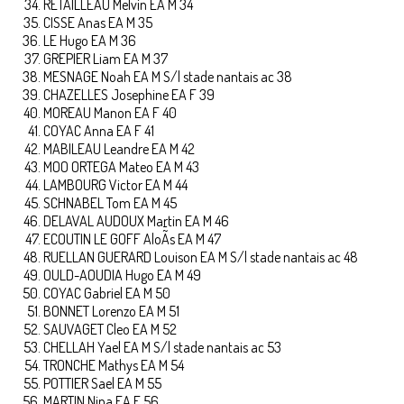
RETAILLEAU Melvin EA M 34
CISSE Anas EA M 35
LE Hugo EA M 36
GREPIER Liam EA M 37
MESNAGE Noah EA M S/l stade nantais ac 38
CHAZELLES Josephine EA F 39
MOREAU Manon EA F 40
COYAC Anna EA F 41
MABILEAU Leandre EA M 42
MOO ORTEGA Mateo EA M 43
LAMBOURG Victor EA M 44
SCHNABEL Tom EA M 45
DELAVAL AUDOUX Martin EA M 46
ECOUTIN LE GOFF AloÃ¯s EA M 47
RUELLAN GUERARD Louison EA M S/l stade nantais ac 48
OULD-AOUDIA Hugo EA M 49
COYAC Gabriel EA M 50
BONNET Lorenzo EA M 51
SAUVAGET Cleo EA M 52
CHELLAH Yael EA M S/l stade nantais ac 53
TRONCHE Mathys EA M 54
POTTIER Sael EA M 55
MARTIN Nina EA F 56