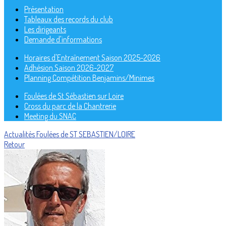
Présentation
Tableaux des records du club
Les dirigeants
Demande d'informations
Horaires d'Entraînement Saison 2025-2026
Adhésion Saison 2026-2027
Planning Compétition Benjamins/Minimes
Foulées de St Sébastien sur Loire
Cross du parc de la Chantrerie
Meeting du SNAC
Actualités
Foulées de ST SEBASTIEN/LOIRE
Retour