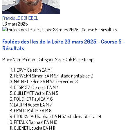
Francis LE GOHEBEL
23 mars 2025
Foulées des Iles de la Loire 23 mars 2025 - Course 5 -
Résultats
Place Nom Prénom Catégorie Sexe Club Place Temps
HERVY Celestin EA M 1
PENVERN Simon EA M S/l stade nantais ac 2
MATHIEU Eden EA M S/l rcn vertou 3
DESPREZ Clement EA M 4
GUILLEMET Victor EA M 5
FOUCHER Paul EA M 6
LAUPIN Ruben EA M 7
FRAUD Rafael EA M 8
ETOURNEAU Raphael EA M S/l stade nantais ac 9
PETAUX Raphael EA M 10
GUENET Loucka EA M 11