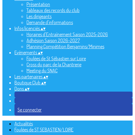
Présentation
Tableaux des records du club
Les dirigeants
Demande d'informations
Infos licenciés
▴
▾
Horaires d'Entraînement Saison 2025-2026
Adhésion Saison 2026-2027
Planning Compétition Benjamins/Minimes
Evènements
▴
▾
Foulées de St Sébastien sur Loire
Cross du parc de la Chantrerie
Meeting du SNAC
Les partenaires
▴
▾
Boutique Club
▴
▾
Dons
▴
▾
Se connecter
Actualités
Foulées de ST SEBASTIEN/LOIRE