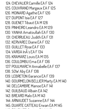
CHEVALIER Camille EA F 124
COUVRAND Margaux EA F 125
MOINARD Agathe EA F 126
DUPONT Isia EA F 127
GUENET Tibaut EA M 128
PINHEIRO Leandro EA M 129
YANHA Amatoullah EA F 130
CHERRUEAU Judith EA F 131
KERVAREC Diane EA F 132
GUILLET Rose EA F 133
VARGA InÃ¨s EA F 134
KRAMARZ Louis EA M 135
COULOMBU Ema EA F 136
POULMARC'H Annabelle EA F 137
SOW Aby EA F 138
LEBRETON Garance EA F 139
GOURMELON BELLIER Marty EA M 140
DELCAMBRE Manoe EA F 141
GUILBAUD Albain EA 142
BREARD Malo EA M 143
ARNAUDET Suzanne EA F 144
DUARTE CATTEAU Erwan EA M 145