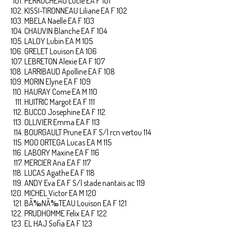
PERROCHEAU Lucie EA F 101
KISSI-TIRONNEAU Liliane EA F 102
MBELA Naelle EA F 103
CHAUVIN Blanche EA F 104
LALOY Lubin EA M 105
GRELET Louison EA 106
LEBRETON Alexie EA F 107
LARRIBAUD Apolline EA F 108
MORIN Elyne EA F 109
HAURAY Come EA M 110
HUITRIC Margot EA F 111
BUCCO Josephine EA F 112
OLLIVIER Emma EA F 113
BOURGAULT Prune EA F S/l rcn vertou 114
MOO ORTEGA Lucas EA M 115
LABORY Maxine EA F 116
MERCIER Ana EA F 117
LUCAS Agathe EA F 118
ANDY Eva EA F S/l stade nantais ac 119
MICHEL Victor EA M 120
BÃ‰NÃ‰TEAU Louison EA F 121
PRUDHOMME Felix EA F 122
EL HAJ Sofia EA F 123