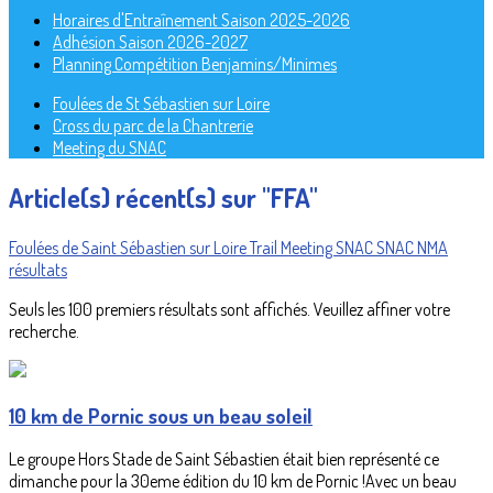
Horaires d'Entraînement Saison 2025-2026
Adhésion Saison 2026-2027
Planning Compétition Benjamins/Minimes
Foulées de St Sébastien sur Loire
Cross du parc de la Chantrerie
Meeting du SNAC
Article(s) récent(s) sur "FFA"
Foulées de Saint Sébastien sur Loire
Trail
Meeting SNAC
SNAC
NMA
résultats
Seuls les 100 premiers résultats sont affichés. Veuillez affiner votre
recherche.
10 km de Pornic sous un beau soleil
Le groupe Hors Stade de Saint Sébastien était bien représenté ce
dimanche pour la 30eme édition du 10 km de Pornic !Avec un beau