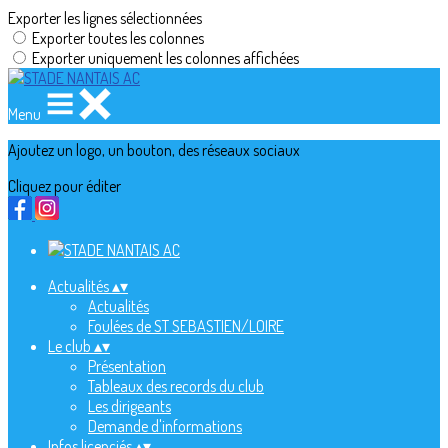
Exporter les lignes sélectionnées
Exporter toutes les colonnes
Exporter uniquement les colonnes affichées
Menu
Ajoutez un logo, un bouton, des réseaux sociaux
Cliquez pour éditer
Actualités
▴
▾
Actualités
Foulées de ST SEBASTIEN/LOIRE
Le club
▴
▾
Présentation
Tableaux des records du club
Les dirigeants
Demande d'informations
Infos licenciés
▴
▾