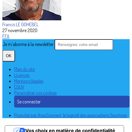
Francis LE GOHEBEL
27 novembre 2020
FFA
Je m'abonne à la newsletter
OK
Plan du site
Licences
Mentions légales
CGUV
Paramétrer vos cookies
Se connecter
Propulsé par AssoConnect, le logiciel des associations Sportives
Vos choix en matière de confidentialité