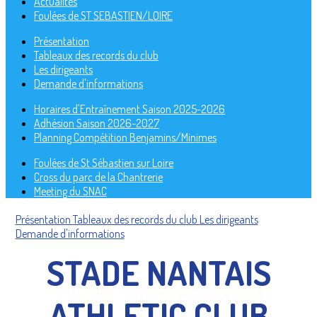
Actualités
Foulées de ST SEBASTIEN/LOIRE
Présentation
Tableaux des records du club
Les dirigeants
Demande d'informations
Horaires d'Entraînement Saison 2025-2026
Adhésion Saison 2026-2027
Planning Compétition Benjamins/Minimes
Foulées de St Sébastien sur Loire
Cross du parc de la Chantrerie
Meeting du SNAC
Présentation
Tableaux des records du club
Les dirigeants
Demande d'informations
STADE NANTAIS
ATHLETIC CLUB