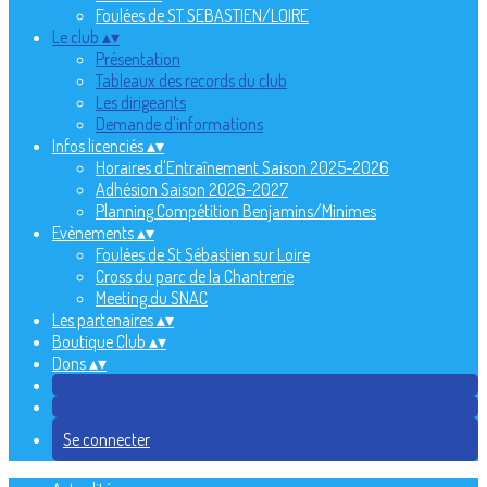
Foulées de ST SEBASTIEN/LOIRE
Le club
▴
▾
Présentation
Tableaux des records du club
Les dirigeants
Demande d'informations
Infos licenciés
▴
▾
Horaires d'Entraînement Saison 2025-2026
Adhésion Saison 2026-2027
Planning Compétition Benjamins/Minimes
Evènements
▴
▾
Foulées de St Sébastien sur Loire
Cross du parc de la Chantrerie
Meeting du SNAC
Les partenaires
▴
▾
Boutique Club
▴
▾
Dons
▴
▾
Se connecter