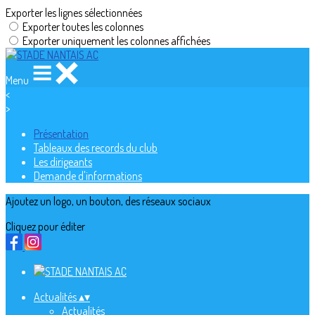
Exporter les lignes sélectionnées
Exporter toutes les colonnes
Exporter uniquement les colonnes affichées
Menu
<
>
Présentation
Tableaux des records du club
Les dirigeants
Demande d'informations
Ajoutez un logo, un bouton, des réseaux sociaux
Cliquez pour éditer
Actualités
▴
▾
Actualités