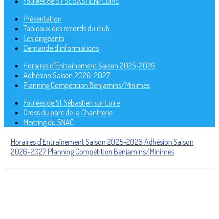
Foulées de ST SEBASTIEN/LOIRE
Présentation
Tableaux des records du club
Les dirigeants
Demande d'informations
Horaires d'Entraînement Saison 2025-2026
Adhésion Saison 2026-2027
Planning Compétition Benjamins/Minimes
Foulées de St Sébastien sur Loire
Cross du parc de la Chantrerie
Meeting du SNAC
Horaires d'Entraînement Saison 2025-2026
Adhésion Saison
2026-2027
Planning Compétition Benjamins/Minimes