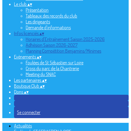
Le club
▴
▾
Présentation
Tableaux des records du club
Les dirigeants
Demande d'informations
Infos licenciés
▴
▾
Horaires d'Entraînement Saison 2025-2026
Adhésion Saison 2026-2027
Planning Compétition Benjamins/Minimes
Evènements
▴
▾
Foulées de St Sébastien sur Loire
Cross du parc de la Chantrerie
Meeting du SNAC
Les partenaires
▴
▾
Boutique Club
▴
▾
Dons
▴
▾
Se connecter
Actualités