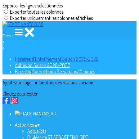
Exporter les lignes sélectionnées
Exporter toutes les colonnes
Exporter uniquement les colonnes affichées
Menu
<
>
Horaires d'Entraînement Saison 2025-2026
Adhésion Saison 2026-2027
Planning Compétition Benjamins/Minimes
Ajoutez un logo, un bouton, des réseaux sociaux
Cliquez pour éditer
Actualités
▴
▾
Actualités
Foulées de ST SEBASTIEN/LOIRE