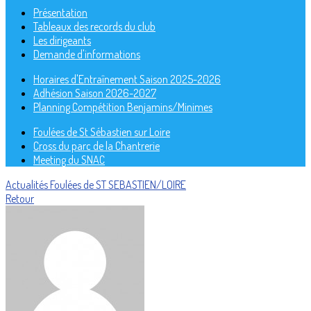
Présentation
Tableaux des records du club
Les dirigeants
Demande d'informations
Horaires d'Entraînement Saison 2025-2026
Adhésion Saison 2026-2027
Planning Compétition Benjamins/Minimes
Foulées de St Sébastien sur Loire
Cross du parc de la Chantrerie
Meeting du SNAC
Actualités
Foulées de ST SEBASTIEN/LOIRE
Retour