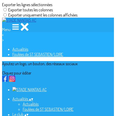
Exporter les lignes sélectionnées
Exporter toutes les colonnes
Exporter uniquement les colonnes affichées
Menu
<
>
Actualités
Foulées de ST SEBASTIEN/LOIRE
Ajoutez un logo, un bouton, des réseaux sociaux
Cliquez pour éditer
Actualités
▴
▾
Actualités
Foulées de ST SEBASTIEN/LOIRE
Le club
▴
▾