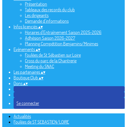
Présentation
Tableaux des records du club
Les dirigeants
Demande d'informations
Infos licenciés
▴
▾
Horaires d'Entraînement Saison 2025-2026
Adhésion Saison 2026-2027
Planning Compétition Benjamins/Minimes
Evènements
▴
▾
Foulées de St Sébastien sur Loire
Cross du parc de la Chantrerie
Meeting du SNAC
Les partenaires
▴
▾
Boutique Club
▴
▾
Dons
▴
▾
Se connecter
Actualités
Foulées de ST SEBASTIEN/LOIRE