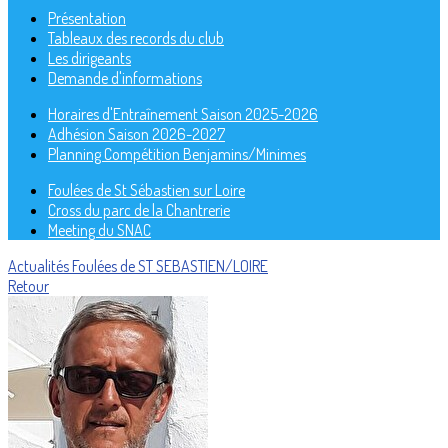
Présentation
Tableaux des records du club
Les dirigeants
Demande d'informations
Horaires d'Entraînement Saison 2025-2026
Adhésion Saison 2026-2027
Planning Compétition Benjamins/Minimes
Foulées de St Sébastien sur Loire
Cross du parc de la Chantrerie
Meeting du SNAC
Actualités
Foulées de ST SEBASTIEN/LOIRE
Retour