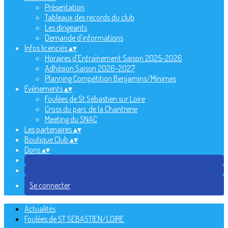
Présentation
Tableaux des records du club
Les dirigeants
Demande d'informations
Infos licenciés
▴
▾
Horaires d'Entraînement Saison 2025-2026
Adhésion Saison 2026-2027
Planning Compétition Benjamins/Minimes
Evènements
▴
▾
Foulées de St Sébastien sur Loire
Cross du parc de la Chantrerie
Meeting du SNAC
Les partenaires
▴
▾
Boutique Club
▴
▾
Dons
▴
▾
Se connecter
Actualités
Foulées de ST SEBASTIEN/LOIRE