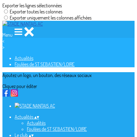
Exporter les lignes sélectionnées
Exporter toutes les colonnes
Exporter uniquement les colonnes affichées
Menu
<
>
Actualités
Foulées de ST SEBASTIEN/LOIRE
Ajoutez un logo, un bouton, des réseaux sociaux
Cliquez pour éditer
Actualités
▴
▾
Actualités
Foulées de ST SEBASTIEN/LOIRE
Le club
▴
▾