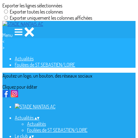
Exporter les lignes sélectionnées
Exporter toutes les colonnes
Exporter uniquement les colonnes affichées
Menu
<
>
Actualités
Foulées de ST SEBASTIEN/LOIRE
Ajoutez un logo, un bouton, des réseaux sociaux
Cliquez pour éditer
Actualités
▴
▾
Actualités
Foulées de ST SEBASTIEN/LOIRE
Le club
▴
▾