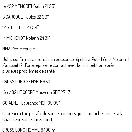
1er/22 MEMORET Gabin 21'25"
5 CARCOUET Jules 22'39''
12 STEFF Léo 23'59''
14 MICHENOT Nolann 24'31''
NMA 2ème équipe
Jules confirme sa montée en puissance régulière. Pour Léo et Nolann, il
s'agissait là d'une reprise de contact avec la compétition après
plusieurs problèmes de santé.
CROSS LONG FEMME 6950
1ère/82 LE CORRE Maïwenn SEF 27'17"
60 ALNET Laurence M6F 35'05"
Laurence était plus facile sur ce parcours que dimanche dernier à la
Chantrerie sur le cross court.
CROSS LONG HOMME 8490 m