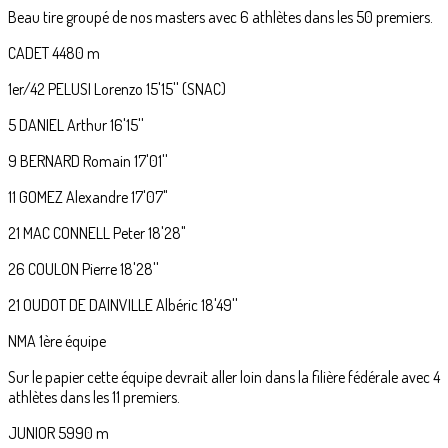
Beau tire groupé de nos masters avec 6 athlètes dans les 50 premiers.
CADET 4480 m
1er/42 PELUSI Lorenzo 15'15'' (SNAC)
5 DANIEL Arthur 16'15''
9 BERNARD Romain 17'01''
11 GOMEZ Alexandre 17'07"
21 MAC CONNELL Peter 18'28"
26 COULON Pierre 18'28''
21 OUDOT DE DAINVILLE Albéric 18'49''
NMA 1ère équipe
Sur le papier cette équipe devrait aller loin dans la filière fédérale avec 4
athlètes dans les 11 premiers.
JUNIOR 5990 m