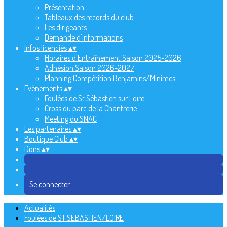
Présentation
Tableaux des records du club
Les dirigeants
Demande d'informations
Infos licenciés
▴
▾
Horaires d'Entraînement Saison 2025-2026
Adhésion Saison 2026-2027
Planning Compétition Benjamins/Minimes
Evènements
▴
▾
Foulées de St Sébastien sur Loire
Cross du parc de la Chantrerie
Meeting du SNAC
Les partenaires
▴
▾
Boutique Club
▴
▾
Dons
▴
▾
Se connecter
Actualités
Foulées de ST SEBASTIEN/LOIRE