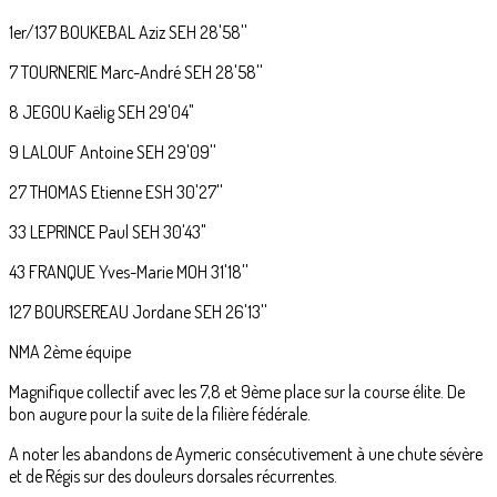
1er/137 BOUKEBAL Aziz SEH 28'58''
7 TOURNERIE Marc-André SEH 28'58''
8 JEGOU Kaëlig SEH 29'04"
9 LALOUF Antoine SEH 29'09''
27 THOMAS Etienne ESH 30'27''
33 LEPRINCE Paul SEH 30'43"
43 FRANQUE Yves-Marie MOH 31'18''
127 BOURSEREAU Jordane SEH 26'13''
NMA 2ème équipe
Magnifique collectif avec les 7,8 et 9ème place sur la course élite. De
bon augure pour la suite de la filière fédérale.
A noter les abandons de Aymeric consécutivement à une chute sévère
et de Régis sur des douleurs dorsales récurrentes.