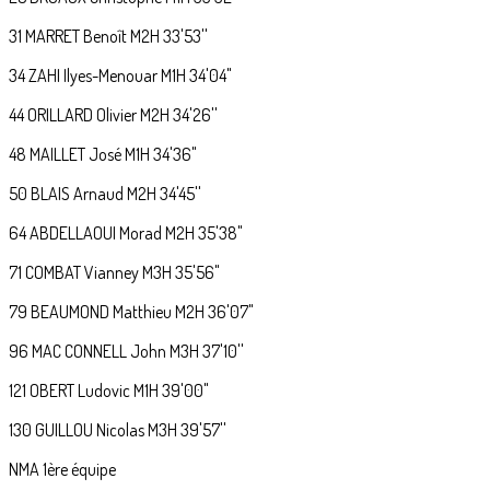
31 MARRET Benoît M2H 33'53''
34 ZAHI Ilyes-Menouar M1H 34'04"
44 ORILLARD Olivier M2H 34'26''
48 MAILLET José M1H 34'36"
50 BLAIS Arnaud M2H 34'45''
64 ABDELLAOUI Morad M2H 35'38"
71 COMBAT Vianney M3H 35'56"
79 BEAUMOND Matthieu M2H 36'07"
96 MAC CONNELL John M3H 37'10''
121 OBERT Ludovic M1H 39'00"
130 GUILLOU Nicolas M3H 39'57''
NMA 1ère équipe