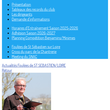
Présentation
Tableaux des records du club
Les dirigeants
Demande d'informations
Horaires d'Entraînement Saison 2025-2026
Adhésion Saison 2026-2027
Planning Compétition Benjamins/Minimes
Foulées de St Sébastien sur Loire
Cross du parc de la Chantrerie
Meeting du SNAC
Actualités
Foulées de ST SEBASTIEN/LOIRE
Retour