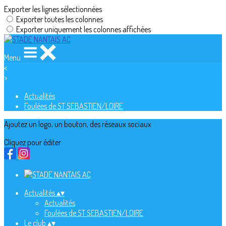
Exporter les lignes sélectionnées
Exporter toutes les colonnes
Exporter uniquement les colonnes affichées
Menu
<
>
Actualités
Foulées de ST SEBASTIEN/LOIRE
Ajoutez un logo, un bouton, des réseaux sociaux
Cliquez pour éditer
Actualités
▴
▾
Actualités
Foulées de ST SEBASTIEN/LOIRE
Le club
▴
▾