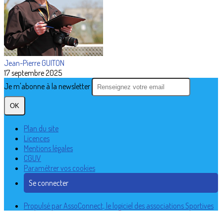
Jean-Pierre GUITON
17 septembre 2025
Je m'abonne à la newsletter
OK
Plan du site
Licences
Mentions légales
CGUV
Paramétrer vos cookies
Se connecter
Propulsé par AssoConnect, le logiciel des associations Sportives