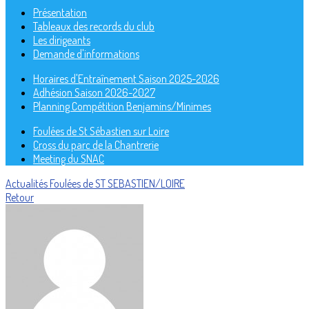
Présentation
Tableaux des records du club
Les dirigeants
Demande d'informations
Horaires d'Entraînement Saison 2025-2026
Adhésion Saison 2026-2027
Planning Compétition Benjamins/Minimes
Foulées de St Sébastien sur Loire
Cross du parc de la Chantrerie
Meeting du SNAC
Actualités
Foulées de ST SEBASTIEN/LOIRE
Retour