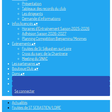
Présentation
Tableaux des records du club
Les dirigeants
Demande d'informations
Infos licenciés
▴
▾
Horaires d'Entraînement Saison 2025-2026
Adhésion Saison 2026-2027
Planning Compétition Benjamins/Minimes
Evènements
▴
▾
Foulées de St Sébastien sur Loire
Cross du parc de la Chantrerie
Meeting du SNAC
Les partenaires
▴
▾
Boutique Club
▴
▾
Dons
▴
▾
Se connecter
Actualités
Foulées de ST SEBASTIEN/LOIRE