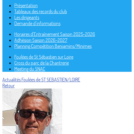
Présentation
Tableaux des records du club
Les dirigeants
Demande d'informations
Horaires d'Entraînement Saison 2025-2026
Adhésion Saison 2026-2027
Planning Compétition Benjamins/Minimes
Foulées de St Sébastien sur Loire
Cross du parc de la Chantrerie
Meeting du SNAC
Actualités
Foulées de ST SEBASTIEN/LOIRE
Retour