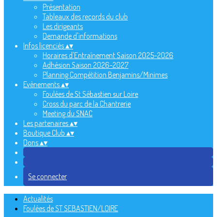
Présentation
Tableaux des records du club
Les dirigeants
Demande d'informations
Infos licenciés
▴
▾
Horaires d'Entraînement Saison 2025-2026
Adhésion Saison 2026-2027
Planning Compétition Benjamins/Minimes
Evènements
▴
▾
Foulées de St Sébastien sur Loire
Cross du parc de la Chantrerie
Meeting du SNAC
Les partenaires
▴
▾
Boutique Club
▴
▾
Dons
▴
▾
Se connecter
Actualités
Foulées de ST SEBASTIEN/LOIRE