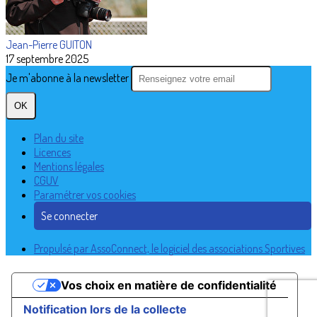
Jean-Pierre GUITON
17 septembre 2025
Je m'abonne à la newsletter
OK
Plan du site
Licences
Mentions légales
CGUV
Paramétrer vos cookies
Se connecter
Propulsé par AssoConnect, le logiciel des associations Sportives
Vos choix en matière de confidentialité
Notification lors de la collecte