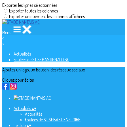
Exporter les lignes sélectionnées
Exporter toutes les colonnes
Exporter uniquement les colonnes affichées
Menu
<
>
Actualités
Foulées de ST SEBASTIEN/LOIRE
Ajoutez un logo, un bouton, des réseaux sociaux
Cliquez pour éditer
Actualités
▴
▾
Actualités
Foulées de ST SEBASTIEN/LOIRE
Le club
▴
▾