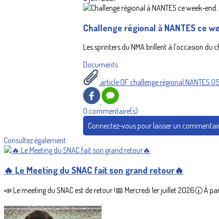
Challenge régional à NANTES ce week
Les sprinters du NMA brillent à l'occasion du 
Documents
article OF challenge régional NANTES 
0 commentaire(s)
Connectez-vous pour laisser un commentai
Consultez également
🔥 Le Meeting du SNAC fait son grand retour🔥
📣 Le meeting du SNAC est de retour !📅 Mercredi 1er juillet 2026🕡 À par