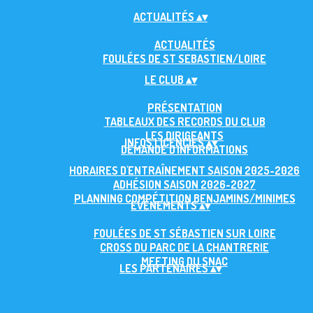
ACTUALITÉS
▴
▾
ACTUALITÉS
FOULÉES DE ST SEBASTIEN/LOIRE
LE CLUB
▴
▾
PRÉSENTATION
TABLEAUX DES RECORDS DU CLUB
LES DIRIGEANTS
INFOS LICENCIÉS
▴
▾
DEMANDE D'INFORMATIONS
HORAIRES D'ENTRAÎNEMENT SAISON 2025-2026
ADHÉSION SAISON 2026-2027
PLANNING COMPÉTITION BENJAMINS/MINIMES
EVÈNEMENTS
▴
▾
FOULÉES DE ST SÉBASTIEN SUR LOIRE
CROSS DU PARC DE LA CHANTRERIE
MEETING DU SNAC
LES PARTENAIRES
▴
▾