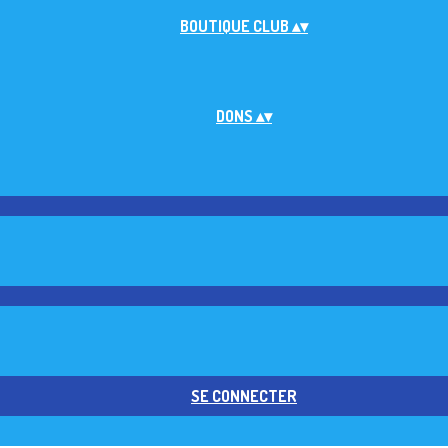
BOUTIQUE CLUB
▴
▾
DONS
▴
▾
SE CONNECTER