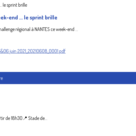
-end ... le sprint brille
challenge régional à NANTES ce week-end ...
05&06 juin 2021_20210608_0001.pdf
re
tir de 18h30📍 Stade de...