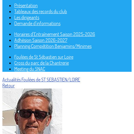
Présentation
Tableaux des records du club
Les dirigeants
Demande d'informations
Horaires d'Entraînement Saison 2025-2026
Adhésion Saison 2026-2027
Planning Compétition Benjamins/Minimes
Foulées de St Sébastien sur Loire
Cross du parc de la Chantrerie
Meeting du SNAC
Actualités
Foulées de ST SEBASTIEN/LOIRE
Retour