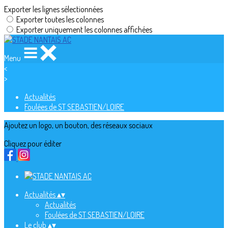
Exporter les lignes sélectionnées
Exporter toutes les colonnes
Exporter uniquement les colonnes affichées
Menu
<
>
Actualités
Foulées de ST SEBASTIEN/LOIRE
Ajoutez un logo, un bouton, des réseaux sociaux
Cliquez pour éditer
Actualités
▴
▾
Actualités
Foulées de ST SEBASTIEN/LOIRE
Le club
▴
▾