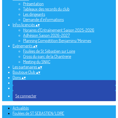
Présentation
Tableaux des records du club
Les dirigeants
Demande d'informations
Infos licenciés
▴
▾
Horaires d'Entraînement Saison 2025-2026
Adhésion Saison 2026-2027
Planning Compétition Benjamins/Minimes
Evènements
▴
▾
Foulées de St Sébastien sur Loire
Cross du parc de la Chantrerie
Meeting du SNAC
Les partenaires
▴
▾
Boutique Club
▴
▾
Dons
▴
▾
Se connecter
Actualités
Foulées de ST SEBASTIEN/LOIRE