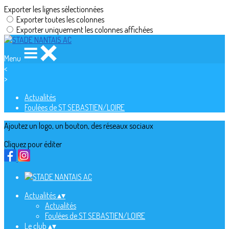
Exporter les lignes sélectionnées
Exporter toutes les colonnes
Exporter uniquement les colonnes affichées
Menu
<
>
Actualités
Foulées de ST SEBASTIEN/LOIRE
Ajoutez un logo, un bouton, des réseaux sociaux
Cliquez pour éditer
Actualités
▴
▾
Actualités
Foulées de ST SEBASTIEN/LOIRE
Le club
▴
▾