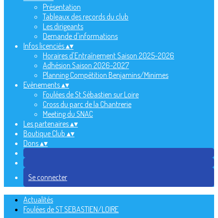
Présentation
Tableaux des records du club
Les dirigeants
Demande d'informations
Infos licenciés
▴
▾
Horaires d'Entraînement Saison 2025-2026
Adhésion Saison 2026-2027
Planning Compétition Benjamins/Minimes
Evènements
▴
▾
Foulées de St Sébastien sur Loire
Cross du parc de la Chantrerie
Meeting du SNAC
Les partenaires
▴
▾
Boutique Club
▴
▾
Dons
▴
▾
Se connecter
Actualités
Foulées de ST SEBASTIEN/LOIRE