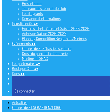
Présentation
Tableaux des records du club
Les dirigeants
Demande d'informations
Infos licenciés
▴
▾
Horaires d'Entraînement Saison 2025-2026
Adhésion Saison 2026-2027
Planning Compétition Benjamins/Minimes
Evènements
▴
▾
Foulées de St Sébastien sur Loire
Cross du parc de la Chantrerie
Meeting du SNAC
Les partenaires
▴
▾
Boutique Club
▴
▾
Dons
▴
▾
Se connecter
Actualités
Foulées de ST SEBASTIEN/LOIRE