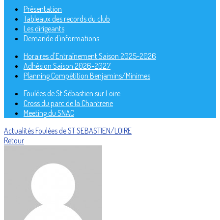
Présentation
Tableaux des records du club
Les dirigeants
Demande d'informations
Horaires d'Entraînement Saison 2025-2026
Adhésion Saison 2026-2027
Planning Compétition Benjamins/Minimes
Foulées de St Sébastien sur Loire
Cross du parc de la Chantrerie
Meeting du SNAC
Actualités
Foulées de ST SEBASTIEN/LOIRE
Retour