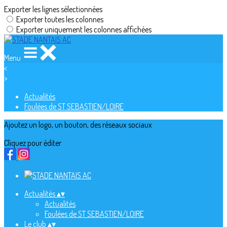
Exporter les lignes sélectionnées
Exporter toutes les colonnes
Exporter uniquement les colonnes affichées
Menu
<
>
Actualités
Foulées de ST SEBASTIEN/LOIRE
Ajoutez un logo, un bouton, des réseaux sociaux
Cliquez pour éditer
Actualités
▴
▾
Actualités
Foulées de ST SEBASTIEN/LOIRE
Le club
▴
▾